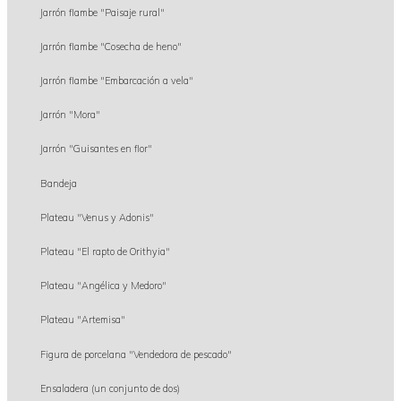
Jarrón flambe "Paisaje rural"
Jarrón flambe "Cosecha de heno"
Jarrón flambe "Embarcación a vela"
Jarrón "Mora"
Jarrón "Guisantes en flor"
Bandeja
Plateau "Venus y Adonis"
Plateau "El rapto de Orithyia"
Plateau "Angélica y Medoro"
Plateau "Artemisa"
Figura de porcelana "Vendedora de pescado"
Ensaladera (un conjunto de dos)