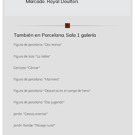
Marcado. Royal Doulton.
También en Porcelana, Sala 1 galería
Figura de porcelana "Dos monos"
Figura de loza "La liebre"
Cenicero "Cáncer"
Figura de porcelana "Marinero"
Figura de porcelana "Descanso en el campo de heno"
Figura de porcelana "Oso jugando"
Jarrón "Cerezo oriental"
Jarrón flambe "Paisaje rural"