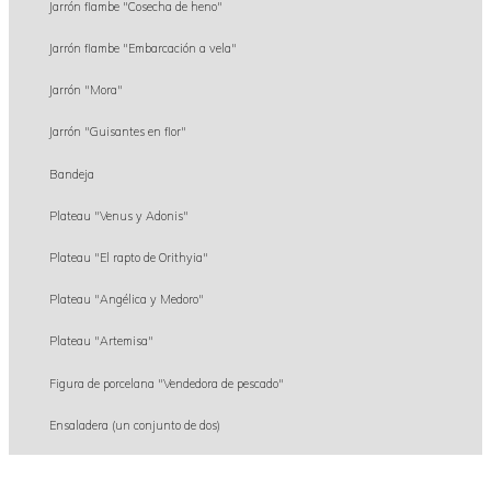
Jarrón flambe "Cosecha de heno"
Jarrón flambe "Embarcación a vela"
Jarrón "Mora"
Jarrón "Guisantes en flor"
Bandeja
Plateau "Venus y Adonis"
Plateau "El rapto de Orithyia"
Plateau "Angélica y Medoro"
Plateau "Artemisa"
Figura de porcelana "Vendedora de pescado"
Ensaladera (un conjunto de dos)